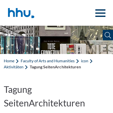
Jump to content
Jump to search
Home
Faculty of Arts and Humanities
icon
Aktivitäten
Tagung SeitenArchitekturen
Tagung
SeitenArchitekturen