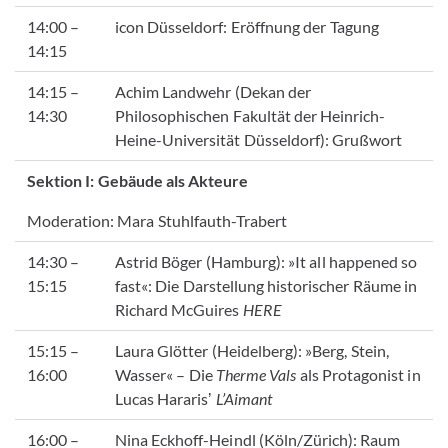
14:00 –
icon Düsseldorf: Eröffnung der Tagung
14:15
14:15 –
Achim Landwehr (Dekan der
14:30
Philosophischen Fakultät der Heinrich-
Heine-Universität Düsseldorf): Grußwort
Sektion I: Gebäude als Akteure
Moderation: Mara Stuhlfauth-Trabert
14:30 –
Astrid Böger (Hamburg): »It all happened so
15:15
fast«: Die Darstellung historischer Räume in
Richard McGuires
HERE
15:15 –
Laura Glötter (Heidelberg): »Berg, Stein,
16:00
Wasser« – Die
Therme Vals
als Protagonist in
Lucas Hararisʼ
L’Aimant
16:00 –
Nina Eckhoff-Heindl (Köln/Zürich): Raum